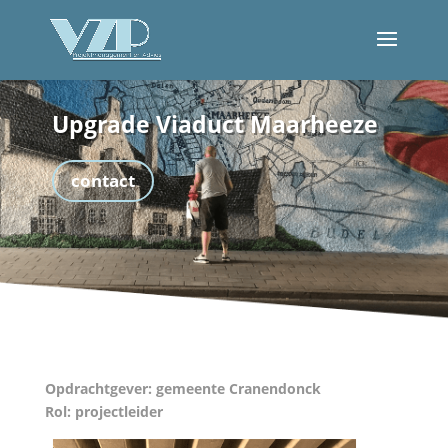
Upgrade Viaduct Maarheeze
contact
Opdrachtgever:
gemeente Cranendonck
Rol:
projectleider