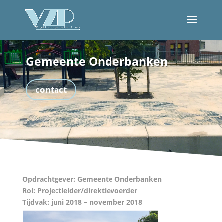
Gemeente Onderbanken
contact
Opdrachtgever:
G
emeente Onderbanken
Rol:
P
rojectleider/direktievoerder
Tijdvak:
juni 2018 – november 2018